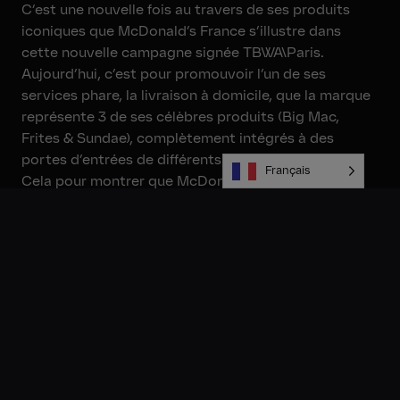
C’est une nouvelle fois au travers de ses produits
iconiques que McDonald’s France s’illustre dans
cette nouvelle campagne signée TBWA\Paris.
Aujourd’hui, c’est pour promouvoir l’un de ses
services phare, la livraison à domicile, que la marque
représente 3 de ses célèbres produits (Big Mac,
Frites & Sundae), complètement intégrés à des
portes d’entrées de différents types de bâtiments.
Français
Cela pour montrer que McDonald’s vous livre bel et
bien… à votre porte !
Les 3 visuels, photographiés par Aurélien Chauvaud,
montrent volontairement une diversité
d’environnements à différents moments de la
journée, pour montrer l’étendue et la flexibilité du
service de livraison qui est urbain, péri-urbain et qui
peut opérer de jour comme de nuit.