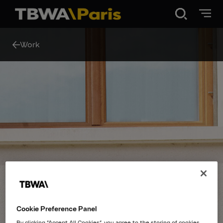
Disruption®
Work
Work
Vibe 100
About Us
Contact
Cookie Preference Panel
By clicking “Accept All Cookies”, you agree to the storing of cookies