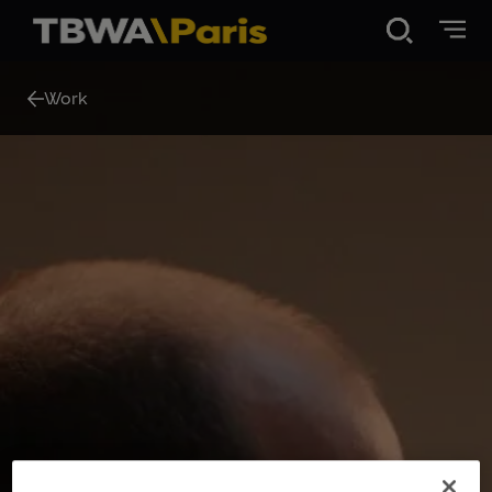
Disruption®
Work
Work
Vibe 100
About Us
Contact