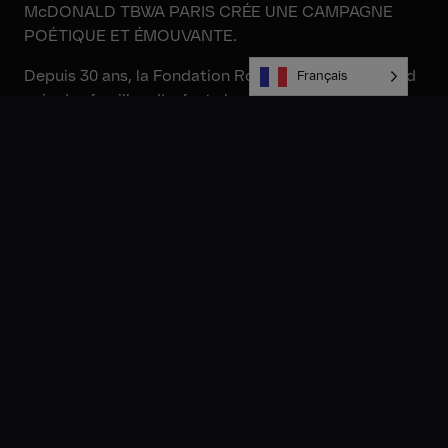
McDONALD TBWA PARIS CRÉE UNE CAMPAGNE
POÉTIQUE ET ÉMOUVANTE.
Depuis 30 ans, la Fondation Ronald McDonald prend
Français
soin des familles d’enfants hospitalisés. Avec son
réseau de 10 Maisons de parents à moins de 5min
des hôpitaux pour enfant et sa Parenthèse au sein de
l’Hôpital d’Arras, la Fondation Ronald McDonald
œuvre pour que demain plus aucun enfant
hospitalisé ne soit privé de sa famille.
Cette année, la Fondation Ronald McDonald fête ses
30 ans. Une année exceptionnelle qui s’articule
autour de deux prises de parole.
La première prise de parole est dédiée à
l’anniversaire des 30 ans de la Fondation avec une
campagne de communication 360 visant à faire
connaître à un large public les missions de la
Fondation. Lancée le 28 octobre en TV, print et