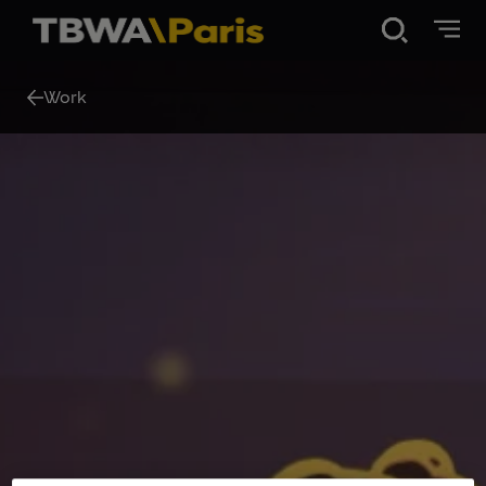
Disruption®
Work
Work
Vibe 100
About Us
Contact