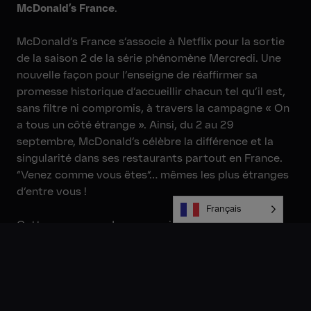
McDonald’s France
.
McDonald’s France s’associe à Netflix pour la sortie
de la saison 2 de la série phénomène Mercredi. Une
nouvelle façon pour l’enseigne de réaffirmer sa
promesse historique d’accueillir chacun tel qu’il est,
sans filtre ni compromis, à travers la campagne « On
a tous un côté étrange ». Ainsi, du 2 au 29
septembre, McDonald’s célèbre la différence et la
singularité dans ses restaurants partout en France.
“Venez comme vous êtes“… mêmes les plus étranges
d’entre vous !
Français
Cette campagne de communication ambitieuse,
réalisée par TBWA\Paris, s’articule autour :
D’un
film publicitaire
« Le banquet de l’étrange »,
avec le support de Netflix, et réalisé par Tom Green,
reprenant tous les codants de la série, qui met en
scène la rencontre entre les univers de Mercredi et