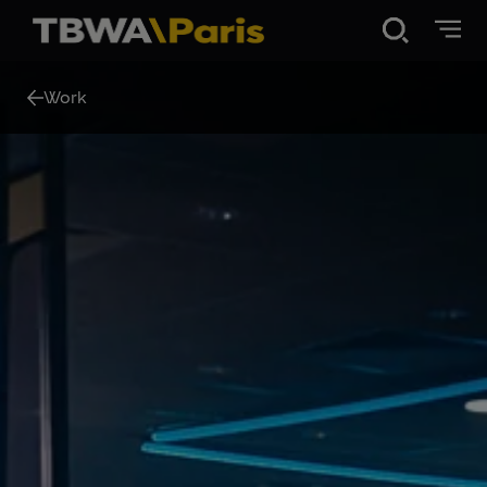
Disruption®
Work
Work
Vibe 100
About Us
Contact