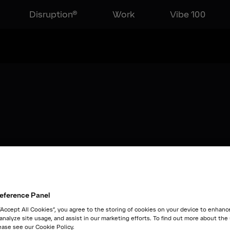
Disruption®
Work
Vibe 100
eference Panel
 “Accept All Cookies”, you agree to the storing of cookies on your device to enhanc
 analyze site usage, and assist in our marketing efforts. To find out more about the
ease see our Cookie Policy.