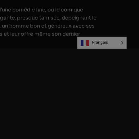
d’une comédie fine, où le comique
égante, presque tamisée, dépeignant le
, un homme bon et généreux avec ses
es et leur offre même son dernier
Français
ée en
TV et VOL
, en
affichage
, en
social