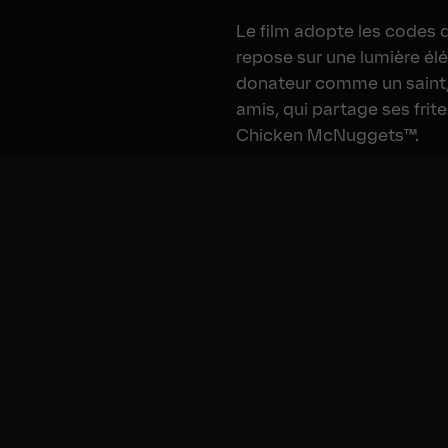
Le film adopte les codes 
repose sur une lumière él
donateur comme un saint
amis, qui partage ses frit
Chicken McNuggets™.
La campagne est déploy
media
et en
restaurant
.