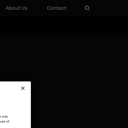
About Us
Contact
e site
 use of