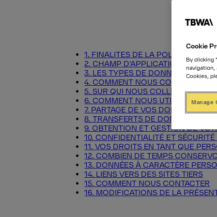
Cookie Pr
1. FINALITES DE LA POLITIQUE
By clicking
2. CHAMP D’APPLICATION DE LA P
navigation,
3. LES TYPES DE DONNÉES À CA
Cookies, pl
4. COMMENT NOUS COLLECTONS 
5. SUR QUI NOUS COLLECTONS D
6. COMMENT NOUS UTILISONS LES
Manage 
7. PARTAGE DE VOS DONNÉES À 
8. TRANSFERTS DE DONNEES PER
9. OBTENTION ET GESTION DE V
10. CONFIDENTIALITÉ ET SÉCURI
11. VOS DROITS EN TANT QUE PE
12. COMBIEN DE TEMPS CONSERV
13. DONNÉES À CARACTÈRE PERSO
14. LIENS VERS DES SITES TIERS
15. COMMENT NOUS CONTACTER
16. MODIFICATIONS DE LA PRÉSEN