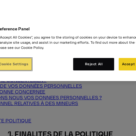
eference Panel
 “Accept All Cookies”, you agree to the storing of cookies on your device to enhanc
OLITIQUE
 analyze site usage, and assist in our marketing efforts. To find out more about the
RACTÈRE PERSONNEL QUE NOUS COLLECTONS/TRAITONS
ease see our Cookie Policy.
LES DONNÉES À CARACTÈRE PERSONNEL
ES DONNÉES À CARACTÈRE PERSONNEL
 DONNEES A CARACTERE PERSONNEL (FINALITE / BASE L
Cookie Settings
Reject All
Accept 
CARACTÈRE PERSONNEL
SONNELLES HORS DE L’ESPACE ECONOMIQUE EUROPEEN
OTRE CONSENTEMENT
TÉ DE VOS DONNÉES PERSONNELLES
RSONNE CONCERNEE
ONS NOUS VOS DONNEES PERSONNELLES ?
NNEL RELATIVES À DES MINEURS
TE POLITIQUE
1. FINALITES DE LA POLITIQUE